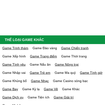
THỂ LOẠI GAME KHÁC
Game Trinh thám
Game Đào vàng
Game Chiến tranh
Game Xếp hình
Game Trang điểm
Game Thời trang
Game Tình yêu
Game Nấu ăn
Game Nông trại
Game Nhập vai
Game Trẻ em
Game Ma quỷ
Game Tính giờ
Game Khủng bố
Game Nhạc
Game Casino sòng bạc
Game Bay
Game Kỳ lạ
Game Vẽ
Game Khác
Game Dịch vụ
Game Tiện ích
Game Giải trí