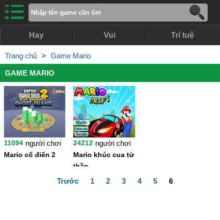
Hay
Vui
Trí tuệ
Trang chủ
>
Game Mario
GAME MARIO
11094
người chơi
24212
người chơi
Mario cổ điển 2
Mario khúc cua tử
thần
Trước
1
2
3
4
5
6