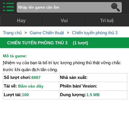
Hay
Vui
Trí tuệ
Trang chủ
>
Game Chiến thuật
>
Chiến tuyến phòng thủ 3
CHIẾN TUYẾN PHÒNG THỦ 3
(1 lượt)
Mô tả game:
Ɲhiệm νụ củɑ bạn là bố trí lực lượng ρhòng thủ thật νững chắc
trước ƙhi quân địch tấn công.
Số lượt chơi:
Nhà sản xuất:
6887
Tải về:
Phiên bản/ Vesion:
Bấm vào đây
Lượt tải:
Dung lượng:
100
1.5 MB