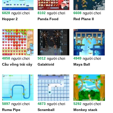
6828
người chơi
8102
người chơi
6608
người chơi
Hopper 2
Panda Food
Red Plane II
4858
người chơi
5012
người chơi
4949
người chơi
Cầu vồng trái cây
Galaktoid
Maya Ball
5897
người chơi
4873
người chơi
5292
người chơi
Ruma Pipe
Scramball
Monkey stack