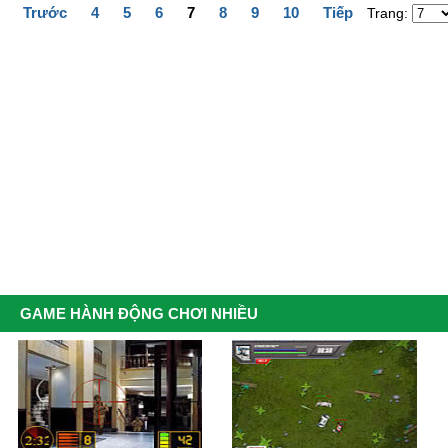
Trước
4
5
6
7
8
9
10
Tiếp
Trang:
GAME HÀNH ĐỘNG CHƠI NHIỀU