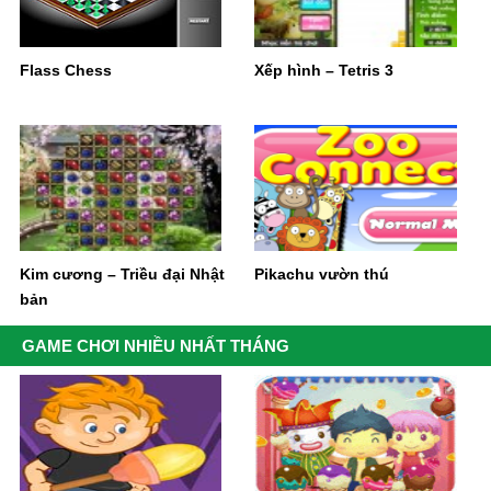
Flass Chess
Xếp hình – Tetris 3
Kim cương – Triều đại Nhật
Pikachu vườn thú
bản
GAME CHƠI NHIỀU NHẤT THÁNG