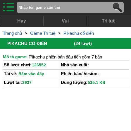
Hay
Vui
Trí tuệ
Trang chủ
>
Game Trí tuệ
>
Pikachu cổ điển
PIKACHU CỔ ĐIỂN
(24 lượt)
Mô tả game:
Ƥiƙɑchu ρhiên bản đầu tiên gồm 7 bàn
Số lượt chơi:
Nhà sản xuất:
126552
Tải về:
Phiên bản/ Vesion:
Bấm vào đây
Lượt tải:
Dung lượng:
3937
535.1 KB