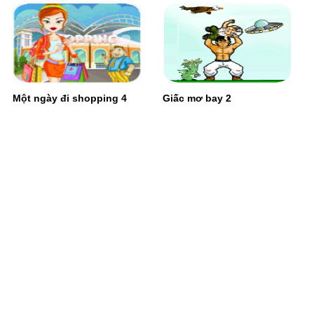
Một ngày đi shopping 4
Giấc mơ bay 2