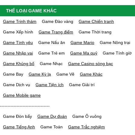
THỂ LOẠI GAME KHÁC
Game Trinh thám
Game Đào vàng
Game Chiến tranh
Game Xếp hình
Game Trang điểm
Game Thời trang
Game Tình yêu
Game Nấu ăn
Game Mario
Game Nông trại
Game Nhập vai
Game Trẻ em
Game Ma quỷ
Game Tính giờ
Game Khủng bố
Game Nhạc
Game Casino sòng bạc
Game Bay
Game Kỳ lạ
Game Vẽ
Game Khác
Game Dịch vụ
Game Tiện ích
Game Giải trí
Game Mobile game
---------------------------------
Game Đòn bẩy
Game Dự đoán
Game Ô vuông
Game Tiếng Anh
Game Toán
Game Trắc nghiệm