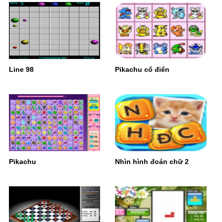
Line 98
Pikachu cổ điển
Pikachu
Nhìn hình đoán chữ 2