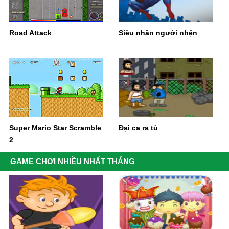
Road Attack
Siêu nhân người nhện
Super Mario Star Scramble
Đại ca ra tù
2
GAME CHƠI NHIỀU NHẤT THÁNG