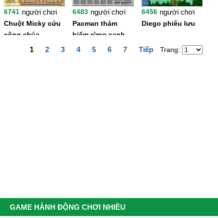
6741
người chơi
6483
người chơi
6456
người chơi
Chuột Micky cứu
Pacman thám
Diego phiêu lưu
công chúa
hiểm rừng xanh
1
2
3
4
5
6
7
Tiếp
Trang:
GAME HÀNH ĐỘNG CHƠI NHIỀU