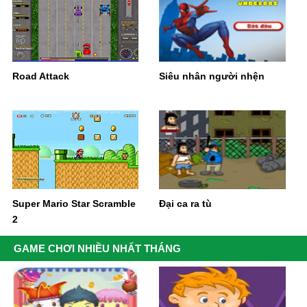
Road Attack
Siêu nhân người nhện
Super Mario Star Scramble
Đại ca ra tù
2
GAME CHƠI NHIỀU NHẤT THÁNG