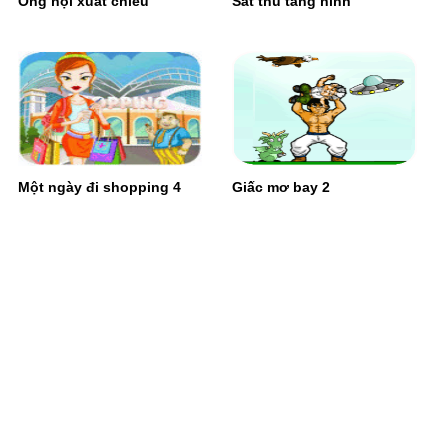
Ông nội xuất chiêu
Sát thủ tàng hình
Một ngày đi shopping 4
Giấc mơ bay 2