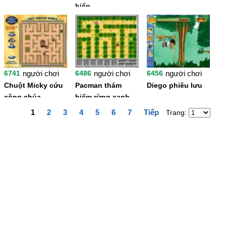
biển
6741
người chơi
6486
người chơi
6456
người chơi
Chuột Micky cứu
Pacman thám
Diego phiêu lưu
công chúa
hiểm rừng xanh
1
2
3
4
5
6
7
Tiếp
Trang: