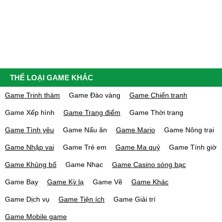
THỂ LOẠI GAME KHÁC
Game Trinh thám
Game Đào vàng
Game Chiến tranh
Game Xếp hình
Game Trang điểm
Game Thời trang
Game Tình yêu
Game Nấu ăn
Game Mario
Game Nông trại
Game Nhập vai
Game Trẻ em
Game Ma quỷ
Game Tính giờ
Game Khủng bố
Game Nhạc
Game Casino sòng bạc
Game Bay
Game Kỳ lạ
Game Vẽ
Game Khác
Game Dịch vụ
Game Tiện ích
Game Giải trí
Game Mobile game