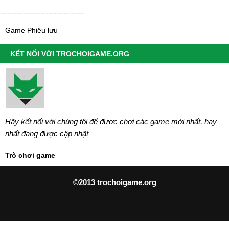
---------------------------------
Game Phiêu lưu
KẾT NỐI VỚI TROCHOIGAME.ORG
Hãy kết nối với chúng tôi để được chơi các game mới nhất, hay
nhất đang được cập nhật
Trò chơi game
©2013 trochoigame.org