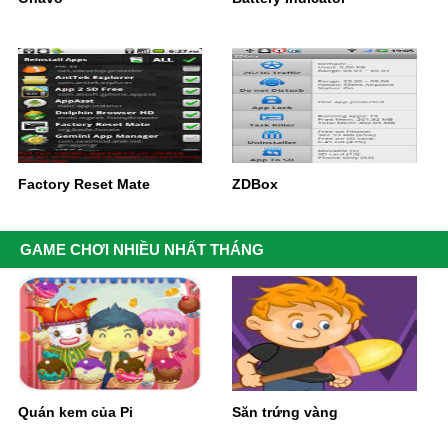
Factory Reset Mate
ZDBox
GAME CHƠI NHIỀU NHẤT THÁNG
Quán kem của Pi
Săn trứng vàng