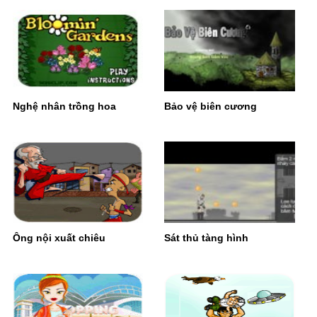
Nghệ nhân trồng hoa
Bảo vệ biên cương
Ông nội xuất chiêu
Sát thủ tàng hình