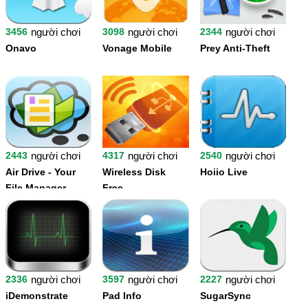
3456
người chơi
3098
người chơi
2344
người chơi
Onavo
Vonage Mobile
Prey Anti-Theft
2443
người chơi
4317
người chơi
2540
người chơi
Air Drive - Your
Wireless Disk
Hoiio Live
File Manager
Free
2336
người chơi
3597
người chơi
2227
người chơi
iDemonstrate
Pad Info
SugarSync