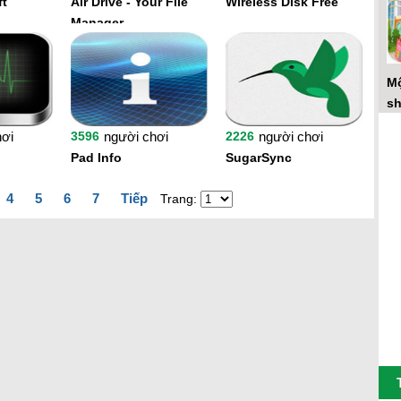
ft
Air Drive - Your File
Wireless Disk Free
Manager
Mộ
sh
hơi
3596
người chơi
2226
người chơi
Pad Info
SugarSync
4
5
6
7
Tiếp
Trang: