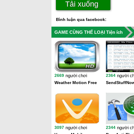
Tải xuống
Bình luận qua facebook:
GAME CÙNG THỂ LOẠI Tiện ích
2669
người chơi
2364
người c
Weather Motion Free
SendStuffNo
3097
người chơi
2344
người c