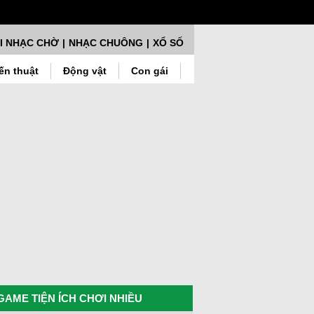
I NHẠC CHỜ
|
NHẠC CHUÔNG
|
XỔ SỐ
ến thuật
Động vật
Con gái
GAME TIỆN ÍCH CHƠI NHIỀU