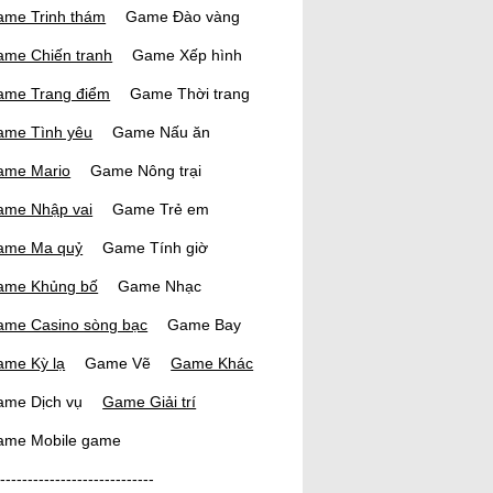
me Trinh thám
Game Đào vàng
me Chiến tranh
Game Xếp hình
ame Trang điểm
Game Thời trang
ame Tình yêu
Game Nấu ăn
ame Mario
Game Nông trại
ame Nhập vai
Game Trẻ em
ame Ma quỷ
Game Tính giờ
ame Khủng bố
Game Nhạc
ame Casino sòng bạc
Game Bay
me Kỳ lạ
Game Vẽ
Game Khác
ame Dịch vụ
Game Giải trí
ame Mobile game
-----------------------------