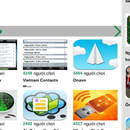
Să
Ng
h
hơi
4249
người chơi
3454
người chơi
w
Vietnam Contacts
Onavo
Plus
Ôn
hơi
2442
người chơi
4317
người chơi