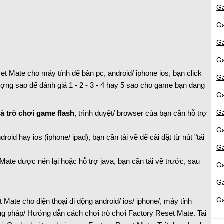
Ga
Ga
G
G
et Mate cho máy tính để bàn pc, android/ iphone ios, bạn click
G
ợng sao để đánh giá 1 - 2 - 3 - 4 hay 5 sao cho game bạn đang
G
G
à trò chơi game flash
, trình duyệt/ browser của bạn cần hỗ trợ
G
d hay ios (iphone/ ipad), bạn cần tải về để cài đặt từ nút "tải
G
ate được nén lại hoặc hỗ trợ java, bạn cần tải về trước, sau
Ga
G
G
Mate cho điện thoại di động android/ ios/ iphone/, máy tỉnh
g pháp/ Hướng dẫn cách chơi trò chơi Factory Reset Mate. Tai
----