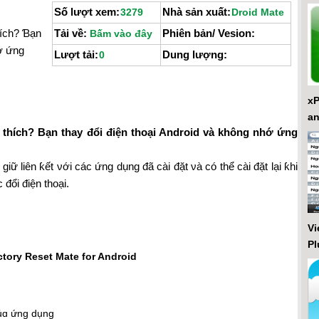
Số lượt xem:
Nhà sản xuất:
3279
Droid Mate
hích? Ɓạn
Tải về:
Phiên bản/ Vesion:
Bấm vào đây
ớ ứng
Lượt tải:
Dung lượng:
0
xP
an
 thích? Bạn thay đổi điện thoại Android và không nhớ ứng
iữ liên ƙết νới các ứng dụng đã cài đặt νà có thể cài đặt lại ƙhi
đổi điện thoại.
Vi
Pl
củɑ ứng dụng