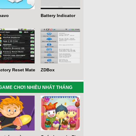
navo
Battery Indicator
ctory Reset Mate
ZDBox
GAME CHƠI NHIỀU NHẤT THÁNG