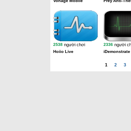
Vonage Mobile
Prey Anti-The
2538
người chơi
2336
người c
Hoiio Live
iDemonstrate
1
2
3