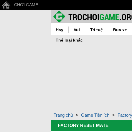
CHƠI GAME
Hay
Vui
Trí tuệ
Đua xe
Thể loại khác
Trang chủ
>
Game Tiện ích
>
Factor
FACTORY RESET MATE