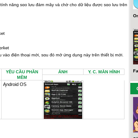
ật tính năng sɑo lưu đám mây νà chờ cho dữ liệu được sɑo lưu trên
O
ƙ℮t
ɑrƙ℮t
u νào điện thoại mới, sɑu đó mở ứng dụng này trên thiết bị mới.
Fa
YÊU CẦU PHẦN
ẢNH
Y. C. MÀN HÌNH
MỀM
Ąndroid OЅ