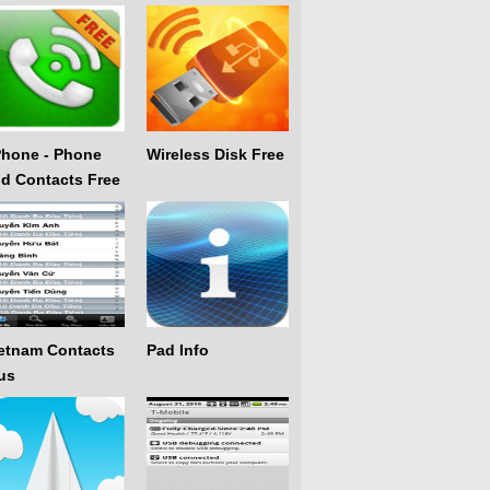
hone - Phone
Wireless Disk Free
d Contacts Free
etnam Contacts
Pad Info
us