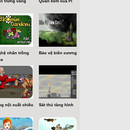
n trứng vàng
Quán kem của Pi
hệ nhân trồng
Bảo vệ biên cương
oa
g nội xuất chiêu
Sát thủ tàng hình