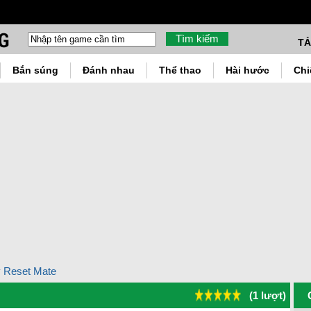
TẢ
Bắn súng
Đánh nhau
Thể thao
Hài hước
Chi
y Reset Mate
(1 lượt)