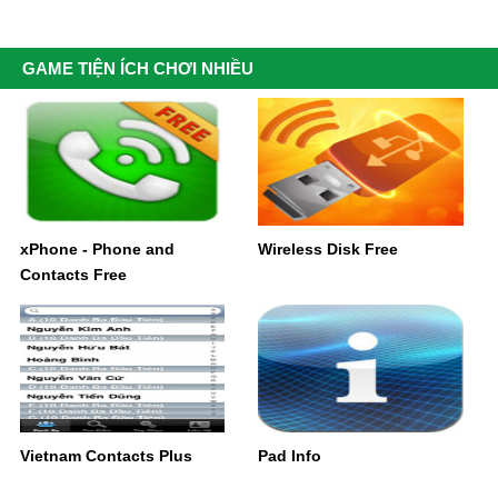
GAME TIỆN ÍCH CHƠI NHIỀU
xPhone - Phone and
Wireless Disk Free
Contacts Free
Vietnam Contacts Plus
Pad Info