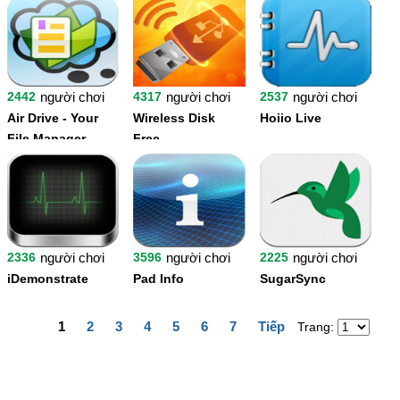
2442
người chơi
4317
người chơi
2537
người chơi
Air Drive - Your
Wireless Disk
Hoiio Live
File Manager
Free
2336
người chơi
3596
người chơi
2225
người chơi
iDemonstrate
Pad Info
SugarSync
1
2
3
4
5
6
7
Tiếp
Trang: