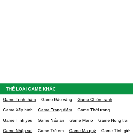
THỂ LOẠI GAME KHÁC
Game Trinh thám
Game Đào vàng
Game Chiến tranh
Game Xếp hình
Game Trang điểm
Game Thời trang
Game Tình yêu
Game Nấu ăn
Game Mario
Game Nông trại
Game Nhập vai
Game Trẻ em
Game Ma quỷ
Game Tính giờ