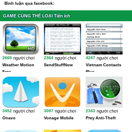
Bình luận qua facebook:
GAME CÙNG THỂ LOẠI Tiện ích
2669
người chơi
2364
người chơi
4247
người chơi
Weather Motion
SendStuffNow
Vietnam Contacts
Free
Plus
3452
người chơi
3097
người chơi
2343
người chơi
Onavo
Vonage Mobile
Prey Anti-Theft